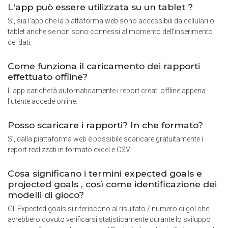
L'app può essere utilizzata su un tablet ?
Sì, sia l'app che la piattaforma web sono accessibili da cellulari o
tablet anche se non sono connessi al momento dell'inserimento
dei dati.
Come funziona il caricamento dei rapporti
effettuato offline?
L'app caricherà automaticamente i report creati offline appena
l'utente accede online.
Posso scaricare i rapporti? In che formato?
Sì, dalla piattaforma web è possibile scaricare gratuitamente i
report realizzati in formato excel e CSV.
Cosa significano i termini expected goals e
projected goals , così come identificazione dei
modelli di gioco?
Gli Expected goals si riferiscono al risultato / numero di gol che
avrebbero dovuto verificarsi statisticamente durante lo sviluppo