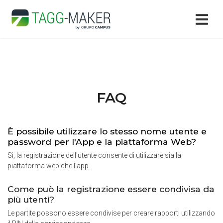
FAQ
È possibile utilizzare lo stesso nome utente e
password per l'App e la piattaforma Web?
Sì, la registrazione dell'utente consente di utilizzare sia la
piattaforma web che l'app.
Come può la registrazione essere condivisa da
più utenti?
Le partite possono essere condivise per creare rapporti utilizzando