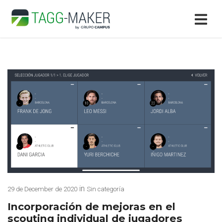
in
29 de December de 2020
Sin categoría
Incorporación de mejoras en el
scouting individual de jugadores